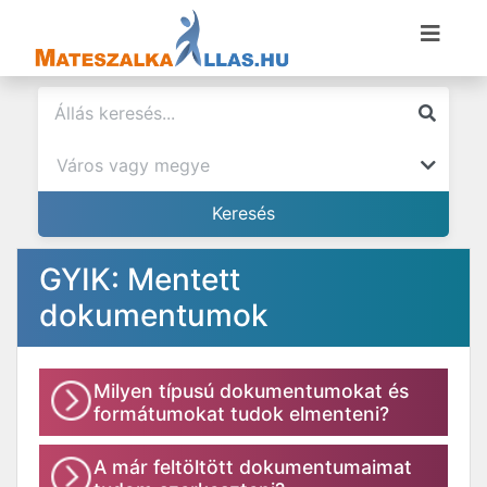
GYIK: Mentett
dokumentumok
Milyen típusú dokumentumokat és
formátumokat tudok elmenteni?
A már feltöltött dokumentumaimat