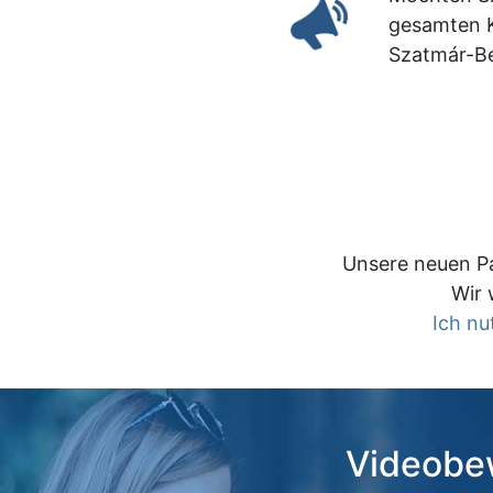
gesamten K
Szatmár-B
Unsere neuen Pa
Wir 
Ich nu
Videobew