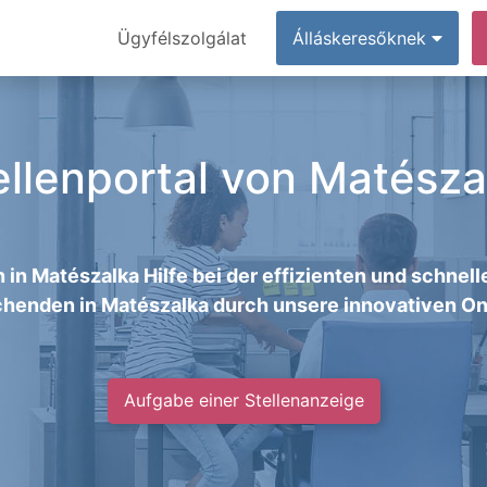
Ügyfélszolgálat
Álláskeresőknek
ellenportal von Matésza
 in Matészalka Hilfe bei der effizienten und schne
henden in Matészalka durch unsere innovativen On
Aufgabe einer Stellenanzeige