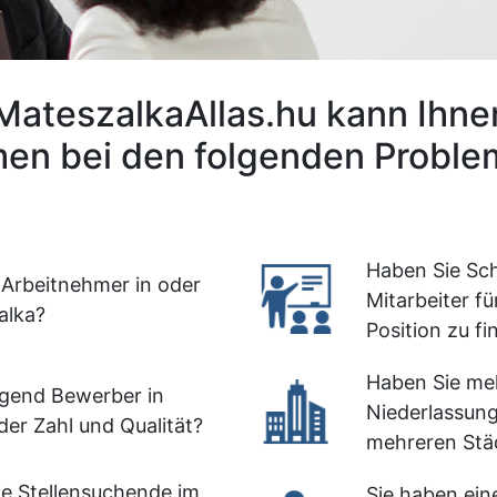
 MateszalkaAllas.hu kann Ihne
en bei den folgenden Problem
Haben Sie Sch
 Arbeitnehmer in oder
Mitarbeiter fü
alka?
Position zu f
Haben Sie me
gend Bewerber in
Niederlassun
der Zahl und Qualität?
mehreren Städ
e Stellensuchende im
Sie haben ein