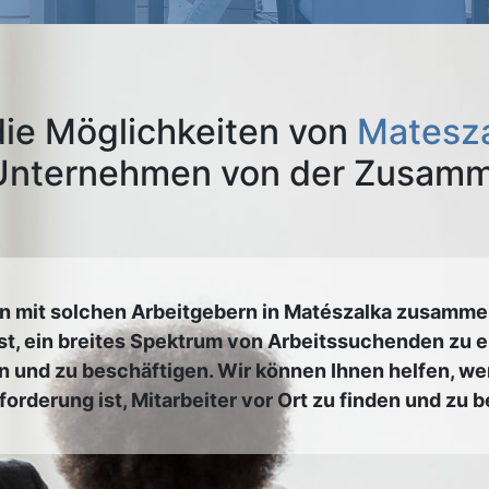
die Möglichkeiten von
Matesza
 Unternehmen von der Zusamme
en mit solchen Arbeitgebern in Matészalka zusamme
ist, ein breites Spektrum von Arbeitssuchenden zu e
 und zu beschäftigen. Wir können Ihnen helfen, wen
orderung ist, Mitarbeiter vor Ort zu finden und zu 