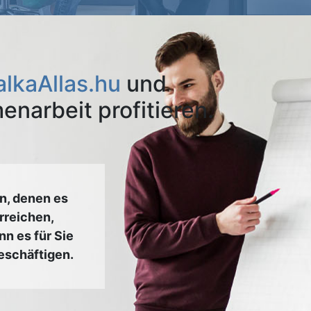
lkaAllas.hu
und
narbeit profitieren.
n, denen es
rreichen,
n es für Sie
beschäftigen.