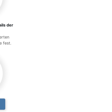
ils der
ierten
 fest.