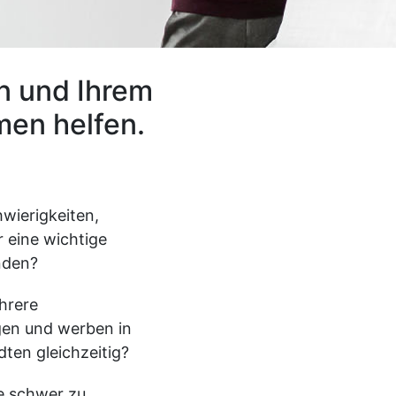
n und Ihrem
en helfen.
wierigkeiten,
r eine wichtige
inden?
hrere
gen und werben in
ten gleichzeitig?
e schwer zu