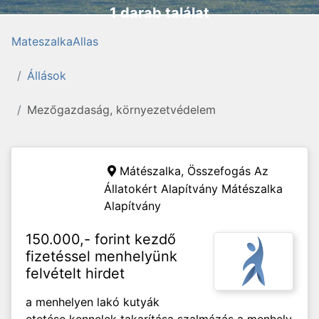
1 darab találat
MateszalkaAllas
Állások
Mezőgazdaság, környezetvédelem
Mátészalka,
Összefogás Az
Állatokért Alapítvány Mátészalka
Alapítvány
150.000,- forint kezdő
fizetéssel menhelyünk
felvételt hirdet
a menhelyen lakó kutyák