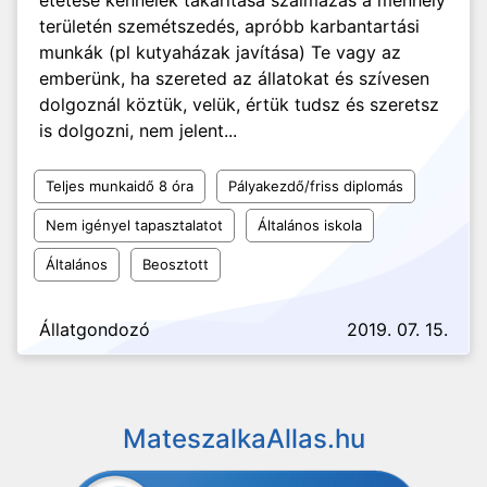
etetése kennelek takarítása szalmázás a menhely
területén szemétszedés, apróbb karbantartási
munkák (pl kutyaházak javítása) Te vagy az
emberünk, ha szereted az állatokat és szívesen
dolgoznál köztük, velük, értük tudsz és szeretsz
is dolgozni, nem jelent...
Teljes munkaidő 8 óra
Pályakezdő/friss diplomás
Nem igényel tapasztalatot
Általános iskola
Általános
Beosztott
Állatgondozó
2019. 07. 15.
MateszalkaAllas.hu