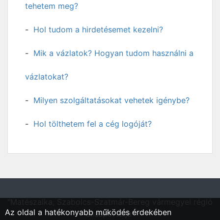
tehetem meg?
Hol tudom a hirdetésemet kezelni?
Mik a vázlatok? Hogyan tudom használni a
vázlatokat?
Milyen szolgáltatásokat vehetek igénybe?
Hol tölthetem fel a cég logóját?
"Matészalka, Szabolcs-Szatmár-Bereg vármegyei régió
Az oldal a hatékonyabb működés érdekében
állásportálja"